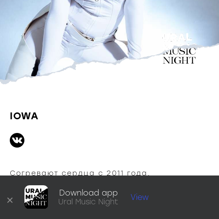
IOWA
Согревают сердца с 2011 года.
Download app
×
View
В составе группы:
Ural Music Night
Катя Иванчикова – вокалистка, тексты, 